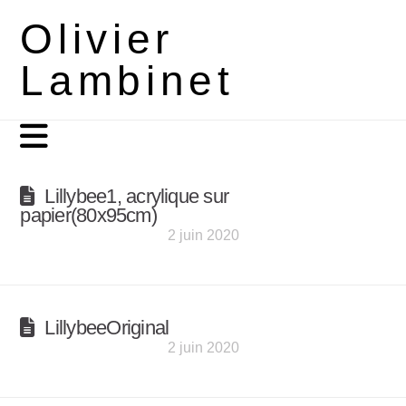
Olivier
Lambinet
Navigation
Lillybee1, acrylique sur
papier(80x95cm)
2 juin 2020
LillybeeOriginal
2 juin 2020